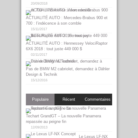
20/09/2018
ACTUALITÉ AUTO : Mercedes-Brabus 900 et
700 : l’indécence à son comble
15/11/2017
ACTUALITÉ AUTO : Hennessey VelociRaptor
6X6 2018 : tout juste 449 000 $
02/11/2017
Pas de BMW M2 cabriolet, demandez à Dähler
Design & Technik
15/12/2016
Populaire
Récent
Commentaires
Techart GrandGT – La nouvelle Panamera
repassée au peigne fin
12/09/2013
Le Lexus LF-NX