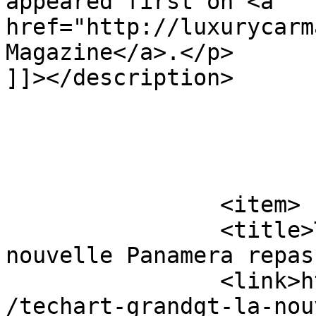
appeared first on <a 
href="http://luxurycarm
Magazine</a>.</p>

]]></description>

			</item>
		<item>

		<title>Techart GrandGT &#8211; La 
nouvelle Panamera repas
		<link>http://luxurycarmagazine.com
/techart-grandgt-la-nou