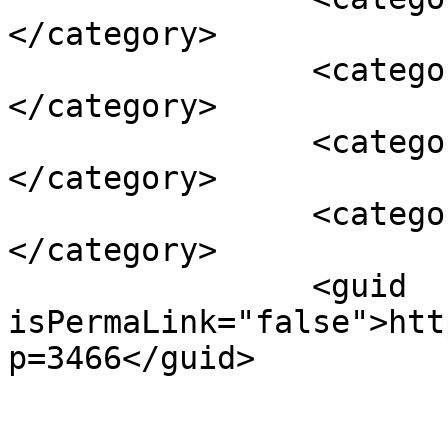
</category>

		<category><![CDATA[911 turbo S]]>
</category>

		<category><![CDATA[porsche]]>
</category>

		<category><![CDATA[Techart]]>
</category>

		<guid 
isPermaLink="false">htt
p=3466</guid>

					<de