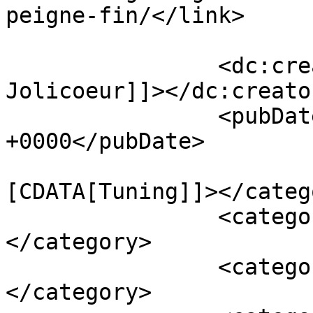
peigne-fin/</link>

		<dc:creator><![CDATA[Charles 
Jolicoeur]]></dc:creator
		<pubDate>Thu, 12 Sep 2013 04:02:16 
+0000</pubDate>

				<catego
[CDATA[Tuning]]></catego
		<category><![CDATA[panamera]]>
</category>

		<category><![CDATA[porsche]]>
</category>
