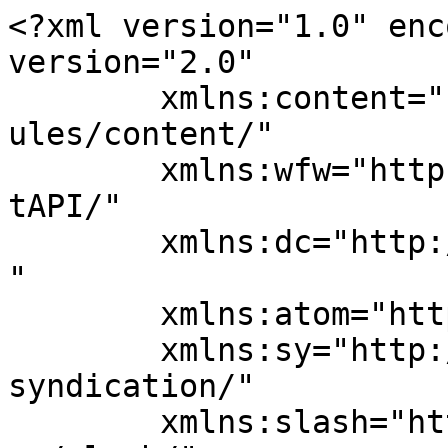
<?xml version="1.0" enc
version="2.0"

	xmlns:content="http://purl.org/rss/1.0/mod
ules/content/"

	xmlns:wfw="http://wellformedweb.org/Commen
tAPI/"

	xmlns:dc="http://purl.org/dc/elements/1.1/
"

	xmlns:atom="http://www.w3.org/2005/Atom"

	xmlns:sy="http://purl.org/rss/1.0/modules/
syndication/"

	xmlns:slash="http://purl.org/rss/1.0/modul