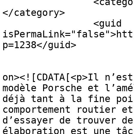
		<category><![CDATA[Techart]]>
</category>

		<guid 
isPermaLink="false">htt
p=1238</guid>

					<de
on><![CDATA[<p>Il n’est
modèle Porsche et l’amé
déjà tant à la fine poi
comportement routier et
d’essayer de trouver de
élaboration est une tâc