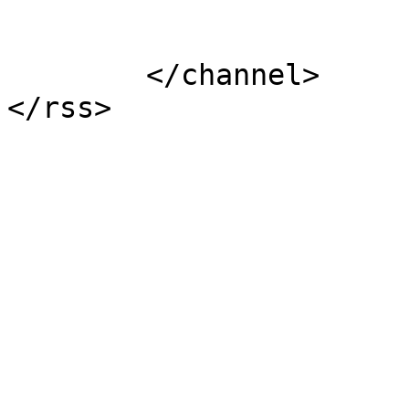
			</item>
	</channel>
