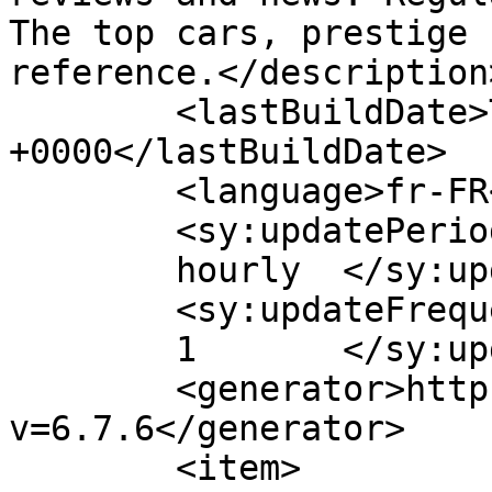
The top cars, prestige 
reference.</description>
	<lastBuildDate>Tue, 26 Aug 2014 12:36:55 
+0000</lastBuildDate>

	<language>fr-FR</language>

	<sy:updatePeriod>

	hourly	</sy:updatePeriod>

	<sy:updateFrequency>

	1	</sy:updateFrequency>

	<generator>https://wordpress.org/?
v=6.7.6</generator>

	<item>
