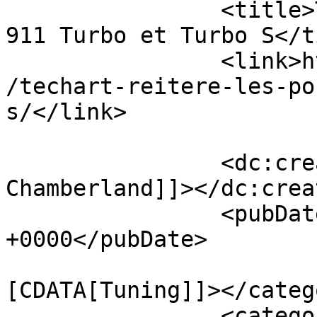
		<title>TechArt réitère les Porsche 
911 Turbo et Turbo S</t
		<link>http://luxurycarmagazine.com
/techart-reitere-les-po
s/</link>

		<dc:creator><![CDATA[Luc-Olivier 
Chamberland]]></dc:creat
		<pubDate>Tue, 26 Aug 2014 12:36:55 
+0000</pubDate>

				<catego
[CDATA[Tuning]]></catego
		<category><![CDATA[911 turbo]]>