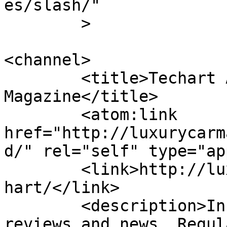
es/slash/"

	>

<channel>

	<title>Techart Archives - Luxury Car 
Magazine</title>

	<atom:link 
href="http://luxurycarm
d/" rel="self" type="ap
	<link>http://luxurycarmagazine.com/tag/tec
hart/</link>

	<description>Information, luxury car 
reviews and news. Regul