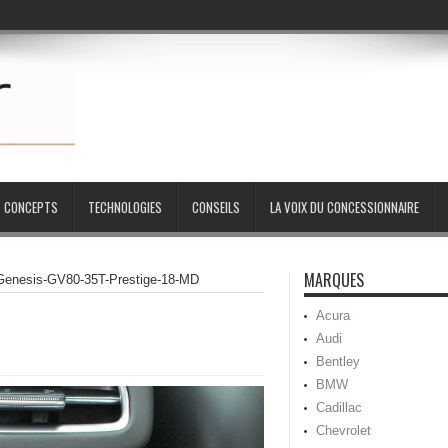
CONCEPTS
TECHNOLOGIES
CONSEILS
LA VOIX DU CONCESSIONNAIRE
MARQUES
Genesis-GV80-35T-Prestige-18-MD
Acura
Audi
Bentley
BMW
Cadillac
Chevrolet