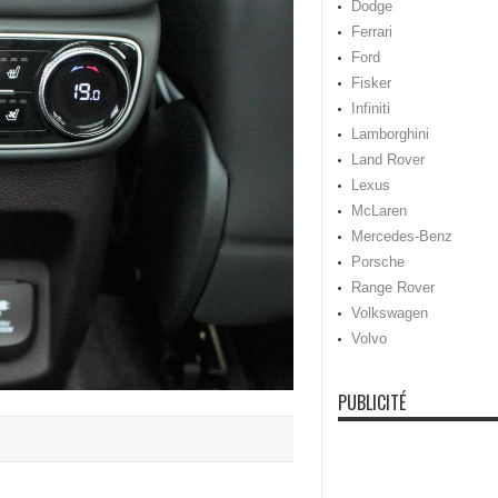
Dodge
Ferrari
Ford
Fisker
Infiniti
Lamborghini
Land Rover
Lexus
McLaren
Mercedes-Benz
Porsche
Range Rover
Volkswagen
Volvo
PUBLICITÉ