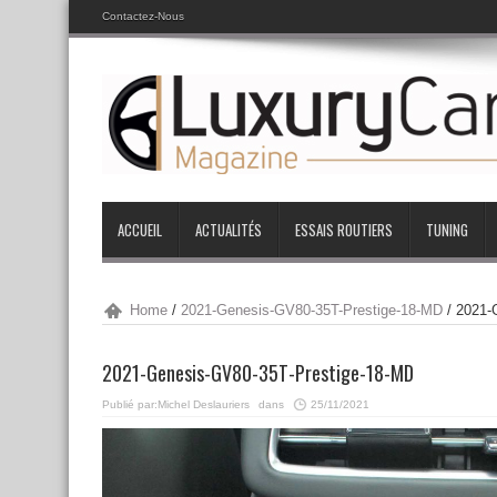
Contactez-Nous
ACCUEIL
ACTUALITÉS
ESSAIS ROUTIERS
TUNING
Home
/
2021-Genesis-GV80-35T-Prestige-18-MD
/
2021-
2021-Genesis-GV80-35T-Prestige-18-MD
Publié par:
Michel Deslauriers
dans
25/11/2021