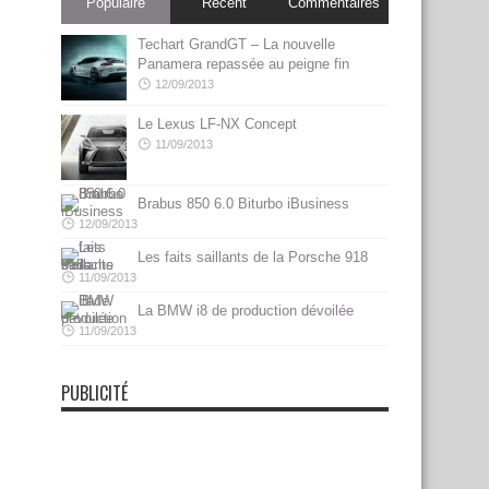
Populaire
Récent
Commentaires
Techart GrandGT – La nouvelle
Panamera repassée au peigne fin
12/09/2013
Le Lexus LF-NX Concept
11/09/2013
Brabus 850 6.0 Biturbo iBusiness
12/09/2013
Les faits saillants de la Porsche 918
11/09/2013
La BMW i8 de production dévoilée
11/09/2013
PUBLICITÉ