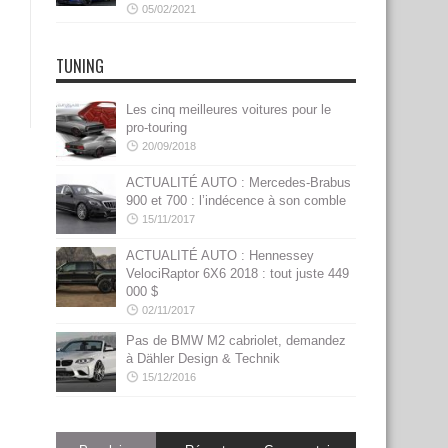
05/02/2021
TUNING
Les cinq meilleures voitures pour le
pro-touring
20/09/2018
ACTUALITÉ AUTO : Mercedes-Brabus
900 et 700 : l’indécence à son comble
15/11/2017
ACTUALITÉ AUTO : Hennessey
VelociRaptor 6X6 2018 : tout juste 449
000 $
02/11/2017
Pas de BMW M2 cabriolet, demandez
à Dähler Design & Technik
15/12/2016