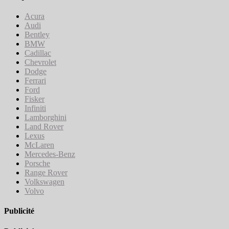
Acura
Audi
Bentley
BMW
Cadillac
Chevrolet
Dodge
Ferrari
Ford
Fisker
Infiniti
Lamborghini
Land Rover
Lexus
McLaren
Mercedes-Benz
Porsche
Range Rover
Volkswagen
Volvo
Publicité