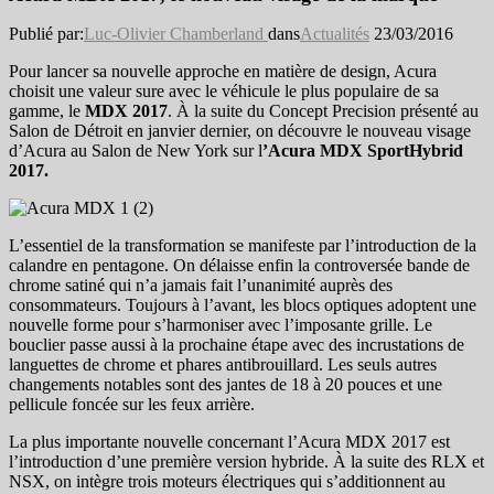
Publié par:
Luc-Olivier Chamberland
dans
Actualités
23/03/2016
Pour lancer sa nouvelle approche en matière de design, Acura
choisit une valeur sure avec le véhicule le plus populaire de sa
gamme, le
MDX 2017
. À la suite du Concept Precision présenté au
Salon de Détroit en janvier dernier, on découvre le nouveau visage
d’Acura au Salon de New York sur l
’Acura MDX SportHybrid
2017.
L’essentiel de la transformation se manifeste par l’introduction de la
calandre en pentagone. On délaisse enfin la controversée bande de
chrome satiné qui n’a jamais fait l’unanimité auprès des
consommateurs. Toujours à l’avant, les blocs optiques adoptent une
nouvelle forme pour s’harmoniser avec l’imposante grille. Le
bouclier passe aussi à la prochaine étape avec des incrustations de
languettes de chrome et phares antibrouillard. Les seuls autres
changements notables sont des jantes de 18 à 20 pouces et une
pellicule foncée sur les feux arrière.
La plus importante nouvelle concernant l’Acura MDX 2017 est
l’introduction d’une première version hybride. À la suite des RLX et
NSX, on intègre trois moteurs électriques qui s’additionnent au