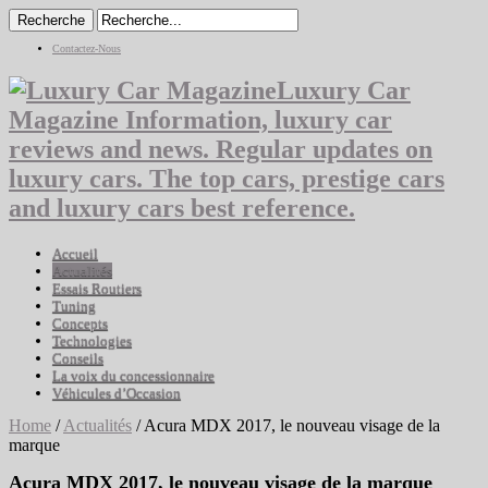
Contactez-Nous
Luxury Car
Magazine Information, luxury car
reviews and news. Regular updates on
luxury cars. The top cars, prestige cars
and luxury cars best reference.
Accueil
Actualités
Essais Routiers
Tuning
Concepts
Technologies
Conseils
La voix du concessionnaire
Véhicules d’Occasion
Home
/
Actualités
/
Acura MDX 2017, le nouveau visage de la
marque
Acura MDX 2017, le nouveau visage de la marque