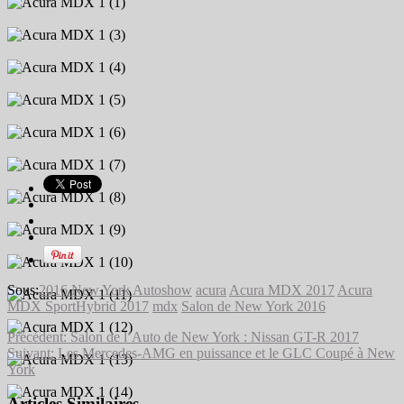
Sous:
2016 New York Autoshow
acura
Acura MDX 2017
Acura
MDX SportHybrid 2017
mdx
Salon de New York 2016
Précédent:
Salon de l’Auto de New York : Nissan GT-R 2017
Suivant:
Les Mercedes-AMG en puissance et le GLC Coupé à New
York
Articles Similaires