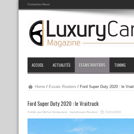
Contactez-Nous
ACCUEIL
ACTUALITÉS
ESSAIS ROUTIERS
TUNING
Home
/
Essais Routiers
/
Ford Super Duty 2020 : le Vrai
Ford Super Duty 2020 : le Vraitruck
Publié par:
Michel Deslauriers
dans
Essais Routiers
21/01/2020