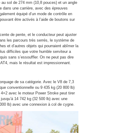
e au sol de 274 mm (10,8 pouces) et un angle
te dans une carrière, avec des épreuves
également équipé d’un mode de contrôle en
ouvant être activés à l’aide de boutons sur
ente de pente, et le conducteur peut ajuster
Dans les parcours très serrés, le système de
es et d’autres objets qui pourraient abîmer la
lus difficiles que votre humble serviteur a
nquis sans s’essouffler. On ne peut pas dire
AT4, mais le résultat est impressionnant.
orquage de sa catégorie. Avec le V8 de 7,3
orque conventionnelle ou 9 435 kg (20 800 lb)
 4×2 avec le moteur Power Stroke peut tirer
 jusqu’à 14 742 kg (32 500 lb) avec une
7 000 lb) avec une connexion à col de cygne.