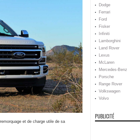
Dodge
Ferrari
Ford
Fisker
Infiniti
Lamborghini
Land Rover
Lexus
McLaren
Mercedes-Benz
Porsche
Range Rover
Volkswagen
Volvo
PUBLICITÉ
 remorquage et de charge utile de sa