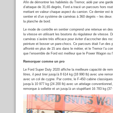
Afin de démontrer les habiletés du Tremor, aidé par une gard
d’attaque de 31,65 degrés, Ford a tracé un parcours hors rou
mettant en valeur chaque aspect du camion. Ce dernier est 
sentier et d’un système de caméras à 360 degrés – les deux p
la planche de bord.
Le mode de contrôle en sentier comprend une retenue en desc
la vitesse en utilisant les boutons du régulateur de vitesse. 
caméras s’avère très efficace pour éviter d’accrocher des roch
peinture et bosser un pare-chocs. Ce parcours était l’un des p
affronté en plus de 15 ans dans le métier, et le Tremor l’a co
que l’ensemble de Ford est meilleur que le Power Wagon ou l’
Remorquer comme un pro
Le Ford Super Duty 2020 affiche la meilleure capacité de rem
litres, il peut tirer jusqu’à 8 614 kg (18 990 lb) avec une rem
avec un col de cygne. Par contre, le F-450 cabine classiques
jusqu’à 10 977 kg (24 200 lb) avec un attelage conventionnel,
remorque à sellette et un jusqu’à un stupéfiant 16 783 kg (3