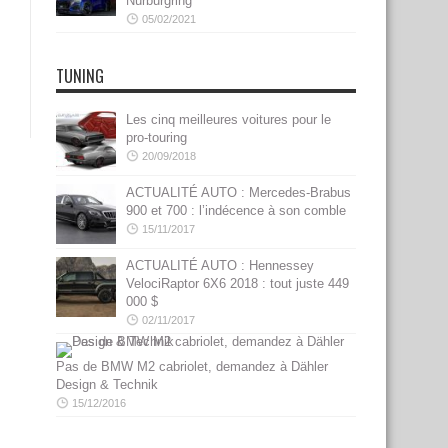
Nürburgring
05/02/2021
TUNING
Les cinq meilleures voitures pour le
pro-touring
20/09/2018
ACTUALITÉ AUTO : Mercedes-Brabus
900 et 700 : l’indécence à son comble
15/11/2017
ACTUALITÉ AUTO : Hennessey
VelociRaptor 6X6 2018 : tout juste 449
000 $
02/11/2017
Pas de BMW M2 cabriolet, demandez à Dähler
Design & Technik
15/12/2016