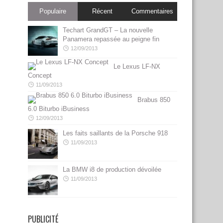
Populaire
Récent
Commentaires
Techart GrandGT – La nouvelle
Panamera repassée au peigne fin
12/09/2013
Le Lexus LF-NX
Concept
11/09/2013
Brabus 850
6.0 Biturbo iBusiness
12/09/2013
Les faits saillants de la Porsche 918
11/09/2013
La BMW i8 de production dévoilée
11/09/2013
PUBLICITÉ