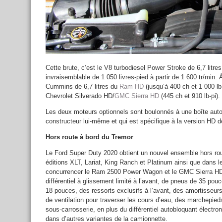
Cette brute, c’est le V8 turbodiesel Power Stroke de 6,7 litre
invraisemblable de 1 050 livres-pied à partir de 1 600 tr/min. 
Cummins de 6,7 litres du
Ram HD
(jusqu’à 400 ch et 1 000 lb
Chevrolet Silverado HD/
GMC Sierra HD
(445 ch et 910 lb-pi).
Les deux moteurs optionnels sont boulonnés à une boîte auto
constructeur lui-même et qui est spécifique à la version HD de
Hors route à bord du Tremor
Le Ford Super Duty 2020 obtient un nouvel ensemble hors ro
éditions XLT, Lariat, King Ranch et Platinum ainsi que dans 
concurrencer le Ram 2500 Power Wagon et le GMC Sierra HD 
différentiel à glissement limité à l’avant, de pneus de 35 po
18 pouces, des ressorts exclusifs à l’avant, des amortisseur
de ventilation pour traverser les cours d’eau, des marchepied
sous-carrosserie, en plus du différentiel autobloquant électron
dans d’autres variantes de la camionnette.