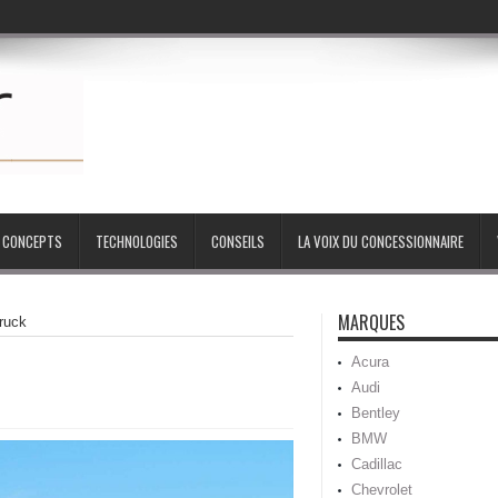
CONCEPTS
TECHNOLOGIES
CONSEILS
LA VOIX DU CONCESSIONNAIRE
MARQUES
truck
Acura
Audi
Bentley
BMW
Cadillac
Chevrolet