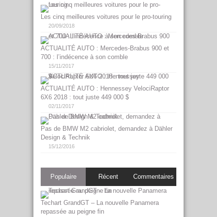
Les cinq meilleures voitures pour le pro-touring
20/09/2018
ACTUALITÉ AUTO : Mercedes-Brabus 900 et
700 : l’indécence à son comble
15/11/2017
ACTUALITÉ AUTO : Hennessey VelociRaptor
6X6 2018 : tout juste 449 000 $
02/11/2017
Pas de BMW M2 cabriolet, demandez à Dähler
Design & Technik
15/12/2016
Populaire
Récent
Commentaires
Techart GrandGT – La nouvelle Panamera
repassée au peigne fin