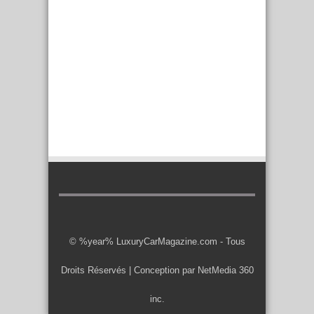
© %year% LuxuryCarMagazine.com - Tous
Droits Réservés | Conception par
NetMedia 360
inc.