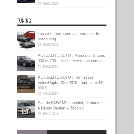
05/02/2021
TUNING
Les cinq meilleures voitures pour le
pro-touring
20/09/2018
ACTUALITÉ AUTO : Mercedes-Brabus
900 et 700 : l’indécence à son comble
15/11/2017
ACTUALITÉ AUTO : Hennessey
VelociRaptor 6X6 2018 : tout juste 449
000 $
02/11/2017
Pas de BMW M2 cabriolet, demandez
à Dähler Design & Technik
15/12/2016