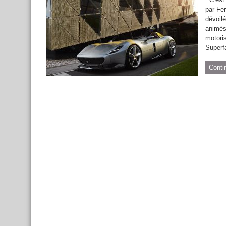
par Fe
dévoil
animés
motoris
Superfa
Conti