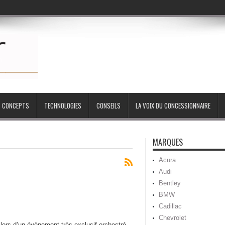
CONCEPTS
TECHNOLOGIES
CONSEILS
LA VOIX DU CONCESSIONNAIRE
MARQUES
Acura
Audi
Bentley
BMW
Cadillac
Chevrolet
lors d’un évènement très exclusif orchestré