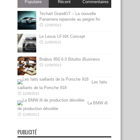
Populaire
Récent
Commentaires
Techart GrandGT – La nouvelle
Panamera repassée au peigne fin
12/09/2013
Le Lexus LF-NX Concept
11/09/2013
Brabus 850 6.0 Biturbo iBusiness
12/09/2013
Les faits
saillants de la Porsche 918
11/09/2013
La BMW i8
de production dévoilée
11/09/2013
PUBLICITÉ