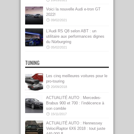
26/03/2021
Voici la nouvelle Audi e-tron GT
2022!
09/02/2021
L’Audi RS Q8 selon ABT : un
utilitaire aux performances dignes
du Nürburgring
05/02/2021
TUNING
Les cinq meilleures voitures pour le
pro-touring
20/09/2018
ACTUALITÉ AUTO : Mercedes-
Brabus 900 et 700 : l’indécence à
son comble
15/11/2017
ACTUALITÉ AUTO : Hennessey
VelociRaptor 6X6 2018 : tout juste
449 000 $