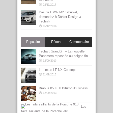
02/11/2017
Pas de BMW M2 cabriolet,
demandez à Dähler Design &
Technik
15/12/2016
Populaire
Récent
Commentaires
Techart GrandGT – La nouvelle
Panamera repassée au peigne fin
12/09/2013
Le Lexus LF-NX Concept
11/09/2013
Brabus 850 6.0 Biturbo iBusiness
12/09/2013
Les
faits saillants de la Porsche 918