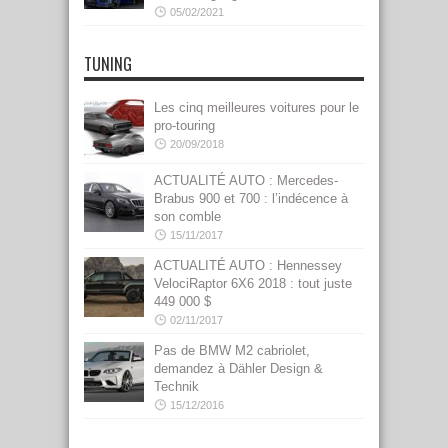
05/02/2021
TUNING
Les cinq meilleures voitures pour le
pro-touring
20/09/2018
ACTUALITÉ AUTO : Mercedes-
Brabus 900 et 700 : l’indécence à
son comble
15/11/2017
ACTUALITÉ AUTO : Hennessey
VelociRaptor 6X6 2018 : tout juste
449 000 $
02/11/2017
Pas de BMW M2 cabriolet,
demandez à Dähler Design &
Technik
15/12/2016