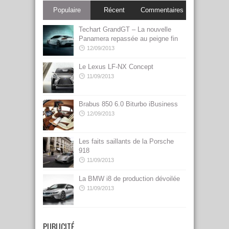
Populaire
Récent
Commentaires
Techart GrandGT – La nouvelle
Panamera repassée au peigne fin
12/09/2013
Le Lexus LF-NX Concept
11/09/2013
Brabus 850 6.0 Biturbo iBusiness
12/09/2013
Les faits saillants de la Porsche
918
11/09/2013
La BMW i8 de production dévoilée
11/09/2013
PUBLICITÉ