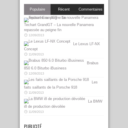
Populaire
Récent
Commentaires
Techart GrandGT – La nouvelle Panamera
repassée au peigne fin
12/09/2013
Le Lexus LF-NX
Concept
11/09/2013
Brabus
850 6.0 Biturbo iBusiness
12/09/2013
Les
faits saillants de la Porsche 918
11/09/2013
La BMW
i8 de production dévoilée
11/09/2013
PUBLICITÉ