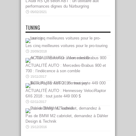
L’Audi RS Q8 selon ABT : un utilitaire aux
performances dignes du Nürburgring
05/02/2021
TUNING
Les cinq meilleures voitures pour le pro-touring
20/09/2018
ACTUALITÉ AUTO : Mercedes-Brabus 900 et
700 : l’indécence à son comble
15/11/2017
ACTUALITÉ AUTO : Hennessey VelociRaptor
6X6 2018 : tout juste 449 000 $
02/11/2017
Pas de BMW M2 cabriolet, demandez à Dähler
Design & Technik
15/12/2016