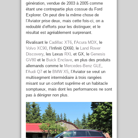
génération, vendue de 2003 à 2005 comme
étant une contrepartie plus cossue du Ford
Explorer. On peut dire la même chose de
l’Aviator prise deux, mais cette fois-ci, on a
redoublé d’efforts pour les distinguer, et le
résultat est agréablement surprenant.
Rivalisant le
Cadillac XT6
, l’
Acura MDX
, le
Volvo XC90
, l’Infiniti QX60, le
Land Rover
Discovery
, les Lexus
RXL
et GX, le
Genesis
GV80
et le
Buick Enclave
, en plus des produits
allemands comme le
Mercedes-Benz GLE
,
l’
Audi Q7
et le
BMW X5
, l’Aviator se veut un
multisegment intermédiaire à trois rangées
misant sur un confort suprême et un habitacle
somptueux, mais dont les performances ne sont
pas à dénigrer non plus.