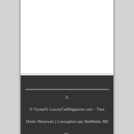
© %year% LuxuryCarMagazine.com - Tous
Droits Réservés | Conception par
NetMedia 360
inc.