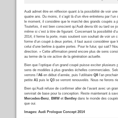
Audi admet être en réflexion quant à la possibilité de voir une
quatre ans. Du moins, il s’agit là d’un rêve entretenu par l’u
le moment, il considère que le marché des grands coupés a pr
Toutefois, il est bien conscient qu’Audi devra tôt ou tard se j
même si c’est à titre de figurant. Concernant la possibilité d
2014, il ferme la porte, mais soutient son souhait de voir un c
forme d’un coupé à deux portes, il faut aussi considérer que 
celui d’une berline à quatre portes. Pour le futur, qui sait? N
direction. » Cette affirmation prend encore plus de sens consid
au terme de la vie active de la génération actuelle.
Bien que l’optique d’un grand coupé puisse exciter plusieur
sens de modèles à plus grandes échelles commerciales. Selo
verrons l’
A6
en début d’année, puis l’utilitaire
Q8
l’an prochain
petite
A1
puis le
Q3
se verront renouvelés. Nous ne ferons rien 
Bien qu’Audi refuse de confirmer aller de l’avant avec un gran
servirait de base pour la conception. Reste maintenant à savo
Mercedes-Benz
,
BMW
et
Bentley
dans le monde des coupés 
que oui.
Images: Audi Prologue Concept 2014