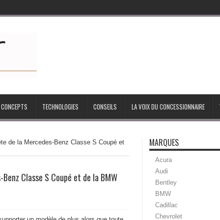
CONCEPTS
TECHNOLOGIES
CONSEILS
LA VOIX DU CONCESSIONNAIRE
MARQUES
te de la Mercedes-Benz Classe S Coupé et
Acura
Audi
s-Benz Classe S Coupé et de la BMW
Bentley
BMW
Cadillac
Chevrolet
supporter un modèle de plus alors que toute