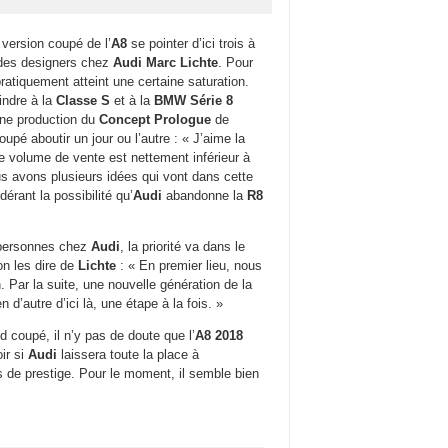
 version coupé de l’
A8
se pointer d’ici trois à
n des designers chez
Audi
Marc Lichte
. Pour
atiquement atteint une certaine saturation.
oindre à la
Classe S
et à la
BMW Série 8
’une production du
Concept Prologue
de
oupé aboutir un jour ou l’autre : « J’aime la
le volume de vente est nettement inférieur à
ous avons plusieurs idées qui vont dans cette
érant la possibilité qu’
Audi
abandonne la
R8
s personnes chez
Audi
, la priorité va dans le
n les dire de
Lichte
: « En premier lieu, nous
. Par la suite, une nouvelle génération de la
d’autre d’ici là, une étape à la fois. »
d coupé, il n’y pas de doute que l’
A8 2018
ir si
Audi
laissera toute la place à
de prestige. Pour le moment, il semble bien