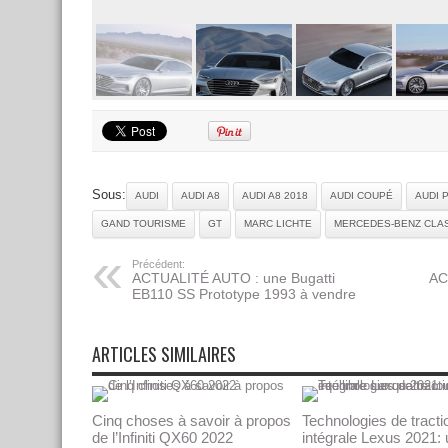
Sous:
AUDI
AUDI A8
AUDI A8 2018
AUDI COUPÉ
AUDI 
GAND TOURISME
GT
MARC LICHTE
MERCEDES-BENZ CLA
Précédent:
ACTUALITÉ AUTO : une Bugatti
AC
EB110 SS Prototype 1993 à vendre
ARTICLES SIMILAIRES
Cinq choses à savoir à propos
Technologies de tracti
de l’Infiniti QX60 2022
intégrale Lexus 2021: