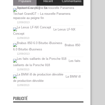
Populaire
Récent
Commentaires
Techart GrandGT – La nouvelle Panamera
repassée au peigne fin
12/09/2013
Le Lexus LF-NX
Concept
11/09/2013
Brabus 850
6.0 Biturbo iBusiness
12/09/2013
Les faits
saillants de la Porsche 918
11/09/2013
La BMW i8
de production dévoilée
11/09/2013
PUBLICITÉ