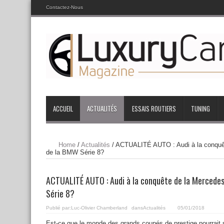
Contactez-Nous
ACCUEIL
ACTUALITÉS
ESSAIS ROUTIERS
TUNING
Home
/
Actualités
/
ACTUALITÉ AUTO : Audi à la conquê
de la BMW Série 8?
ACTUALITÉ AUTO : Audi à la conquête de la Mercede
Série 8?
Publié par:
Luc-Olivier Chamberland
dans
Actualités
05/01/2018
Est-ce que le monde des grands coupés de prestige pourrait 