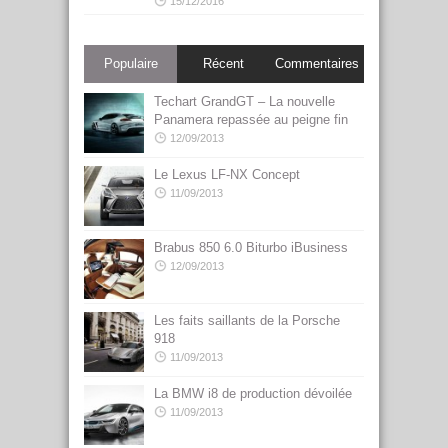
15/12/2016
Populaire
Récent
Commentaires
Techart GrandGT – La nouvelle
Panamera repassée au peigne fin
12/09/2013
Le Lexus LF-NX Concept
11/09/2013
Brabus 850 6.0 Biturbo iBusiness
12/09/2013
Les faits saillants de la Porsche
918
11/09/2013
La BMW i8 de production dévoilée
11/09/2013