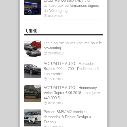
L’Audi RS Q8 selon ABT : un
utilitaire aux performances dignes
du Nürburgring
05/02/2021
TUNING
Les cinq meilleures voitures pour le
pro-touring
20/09/2018
ACTUALITÉ AUTO : Mercedes-
Brabus 900 et 700 : l’indécence à
son comble
15/11/2017
ACTUALITÉ AUTO : Hennessey
VelociRaptor 6X6 2018 : tout juste
449 000 $
02/11/2017
Pas de BMW M2 cabriolet,
demandez à Dähler Design &
Technik