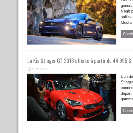
générat
s’agit 
suffis
Mustan
Conti
La Kia Stinger GT 2018 offerte à partir de 44 995 $
15/11/2017
L’un de
Stinger
conces
départ
gamme,
Conti