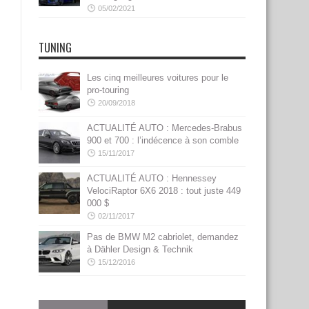
05/02/2021
TUNING
Les cinq meilleures voitures pour le
pro-touring
20/09/2018
ACTUALITÉ AUTO : Mercedes-Brabus
900 et 700 : l’indécence à son comble
15/11/2017
ACTUALITÉ AUTO : Hennessey
VelociRaptor 6X6 2018 : tout juste 449
000 $
02/11/2017
Pas de BMW M2 cabriolet, demandez
à Dähler Design & Technik
15/12/2016