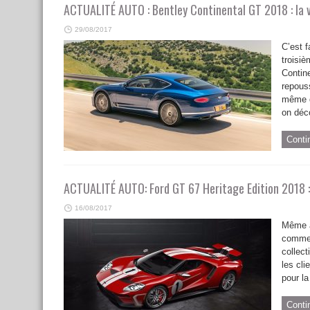
ACTUALITÉ AUTO : Bentley Continental GT 2018 : la v
29/08/2017
C’est f
troisiè
Contin
repouss
même d
on déco
Conti
ACTUALITÉ AUTO: Ford GT 67 Heritage Edition 2018 :
16/08/2017
Même à
comme 
collect
les cli
pour la
Conti