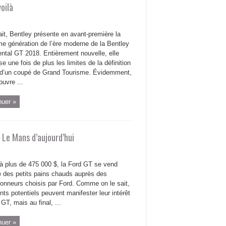
oilà
ait, Bentley présente en avant-première la
me génération de l’ère moderne de la Bentley
ental GT 2018. Entièrement nouvelle, elle
e une fois de plus les limites de la définition
’un coupé de Grand Tourisme. Évidemment,
uvre ...
nuer »
 Le Mans d’aujourd’hui
 plus de 475 000 $, la Ford GT se vend
des petits pains chauds auprès des
ionneurs choisis par Ford. Comme on le sait,
ents potentiels peuvent manifester leur intérêt
 GT, mais au final, ...
nuer »