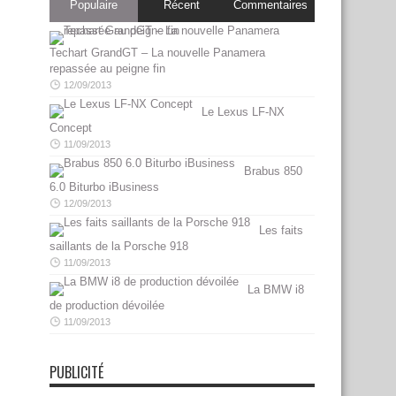
Populaire
Récent
Commentaires
Techart GrandGT – La nouvelle Panamera
repassée au peigne fin
12/09/2013
Le Lexus LF-NX
Concept
11/09/2013
Brabus 850
6.0 Biturbo iBusiness
12/09/2013
Les faits
saillants de la Porsche 918
11/09/2013
La BMW i8
de production dévoilée
11/09/2013
PUBLICITÉ