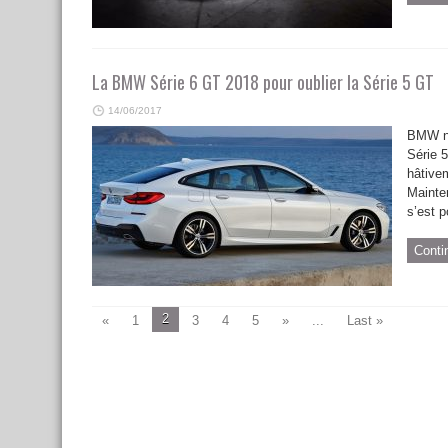
La BMW Série 6 GT 2018 pour oublier la Série 5 GT
14/06/2017
BMW n’
Série 5
hâtive
Mainten
s’est p
Conti
2
«
1
3
4
5
»
...
Last »