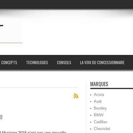
CONCEPTS
TECHNOLOGIES
CONSEILS
LA VOIX DU CONCESSIONNAIRE
MARQUES
Acura
Audi
Bentley
BMW
18
Cadillac
Chevrolet
d Mustang 2018 n’est pas une nouvelle