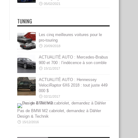
05/02/2021
TUNING
Les cinq meilleures voitures pour le
pro-touring
20/09/2018
ACTUALITÉ AUTO : Mercedes-Brabus
900 et 700 : l’indécence à son comble
15/11/2017
ACTUALITÉ AUTO : Hennessey
VelociRaptor 6X6 2018 : tout juste 449
000 $
02/11/2017
Pas de BMW M2 cabriolet, demandez à Dähler
Design & Technik
15/12/2016