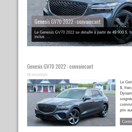
Genesis GV70 2022 : convaincant
Le Genesis GV70 2022 se détaille à partir de 49 900 $, fr
inclus. ...
Genesis GV70 2022 : convaincant
20/12/2021
Le Gen
$, frai
Dynami
soignée
comman
prix au
Conti