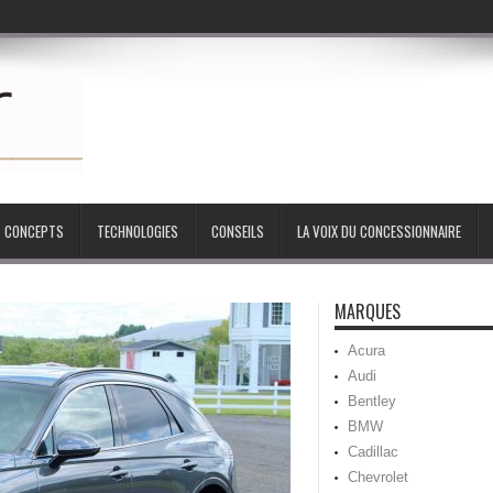
CONCEPTS
TECHNOLOGIES
CONSEILS
LA VOIX DU CONCESSIONNAIRE
MARQUES
Acura
Audi
Bentley
BMW
Cadillac
Chevrolet