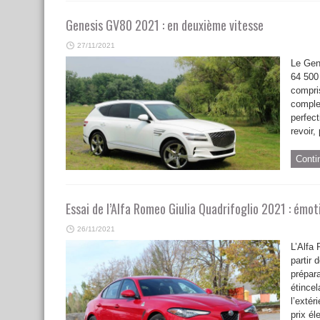
Genesis GV80 2021 : en deuxième vitesse
27/11/2021
Le Gen
64 500 
compri
complet
perfec
revoir,
Conti
Essai de l’Alfa Romeo Giulia Quadrifoglio 2021 : émo
26/11/2021
L’Alfa 
partir 
prépara
étincel
l’extér
prix é