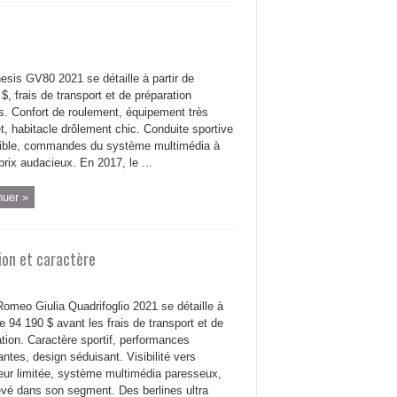
esis GV80 2021 se détaille à partir de
$, frais de transport et de préparation
s. Confort de roulement, équipement très
, habitacle drôlement chic. Conduite sportive
tible, commandes du système multimédia à
 prix audacieux. En 2017, le ...
nuer »
tion et caractère
Romeo Giulia Quadrifoglio 2021 se détaille à
de 94 190 $ avant les frais de transport et de
tion. Caractère sportif, performances
antes, design séduisant. Visibilité vers
ieur limitée, système multimédia paresseux,
levé dans son segment. Des berlines ultra