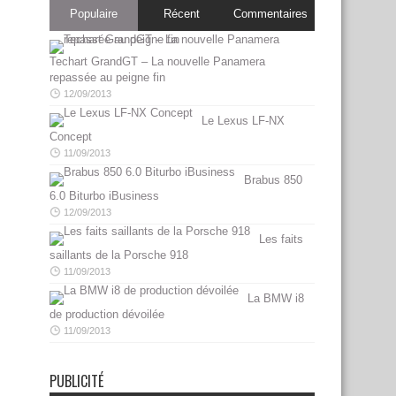
Populaire
Récent
Commentaires
Techart GrandGT – La nouvelle Panamera
repassée au peigne fin
12/09/2013
Le Lexus LF-NX
Concept
11/09/2013
Brabus 850
6.0 Biturbo iBusiness
12/09/2013
Les faits
saillants de la Porsche 918
11/09/2013
La BMW i8
de production dévoilée
11/09/2013
PUBLICITÉ