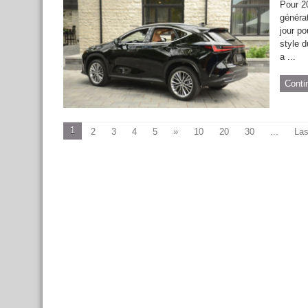
Pour 2
généra
jour p
style d
a ...
Conti
1
2
3
4
5
»
10
20
30
...
Las