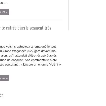
es ...
nuer »
nte entrée dans le segment très
mes voisins astucieux a remarqué le tout
u Grand Wagoneer 2022 garé devant ma
alors qu’il attendait d’être récupéré après
urnée de conduite. Son commentaire a été
mais percutant : « Encore un énorme VUS ? »
nuer »
ion