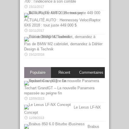
700 : l’indécence à son comble
15/11/2017
ACTUALITÉ AUTO : Hennessey VelociRaptor
6X6 2018 : tout juste 449 000 $
02/11/2017
Pas de BMW M2 cabriolet, demandez à Dähler
Design & Technik
15/12/2016
Populaire
Récent
Commentaires
Techart GrandGT – La nouvelle Panamera
repassée au peigne fin
12/09/2013
Le Lexus LF-NX
Concept
11/09/2013
Brabus