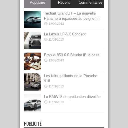
Populaire
Récent
Commentaires
Techart GrandGT – La nouvelle
Panamera repassée au peigne fin
12/09/2013
Le Lexus LF-NX Concept
11/09/2013
Brabus 850 6.0 Biturbo iBusiness
12/09/2013
Les faits saillants de la Porsche
918
11/09/2013
La BMW i8 de production dévoilée
11/09/2013
PUBLICITÉ