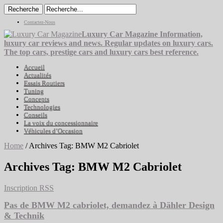
Contactez-Nous
Luxury Car Magazine Information,
luxury car reviews and news. Regular updates on luxury cars.
The top cars, prestige cars and luxury cars best reference.
Accueil
Actualités
Essais Routiers
Tuning
Concepts
Technologies
Conseils
La voix du concessionnaire
Véhicules d’Occasion
Home
/
Archives Tag: BMW M2 Cabriolet
Archives Tag:
BMW M2 Cabriolet
Inscription RSS
Pas de BMW M2 cabriolet, demandez à Dähler Design
& Technik