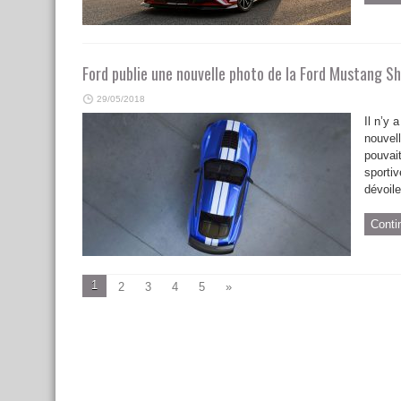
Ford publie une nouvelle photo de la Ford Mustang 
29/05/2018
Il n’y 
nouvel
pouvait
sporti
dévoile
Conti
1
2
3
4
5
»