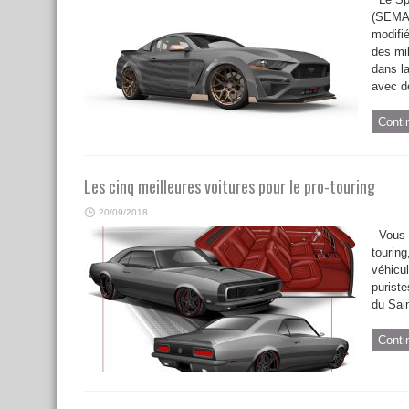
(SEMA)
modifi
des mil
dans l
avec de
Conti
Les cinq meilleures voitures pour le pro-touring
20/09/2018
Vous a
touring
véhicul
puriste
du Sain
Conti