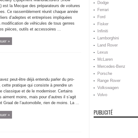
Dodge
 est la Mecque des préparateurs de voitures
Ferrari
ées. Ce rassemblement réunit chaque année
Ford
liers d’adeptes et entreprises impliquées
a modification de véhicules de tous genres
Fisker
s pièces, outils et accessoires ...
Infiniti
Lamborghini
nuer »
Land Rover
Lexus
McLaren
Mercedes-Benz
Porsche
vez peut-être déjà entendu parler du pro-
Range Rover
, cette pratique qui consiste à prendre un
Volkswagen
e classique et de le moderniser. Certains
Volvo
s aiment moins, mais pour d’autres il s’agit
t Graal de l’automobile, rien de moins. La ...
PUBLICITÉ
nuer »