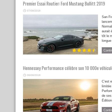
Premier Essai Routier: Ford Mustang Bullitt 2019
07/08/2018
San Fra
lancem
Normal
aurait 
tôt le 
longue 
Conti
Hennessey Performance célèbre son 10 000e véhicul
06/08/2018
C’est 
limité
Perform
de ses
Éditio
Conti