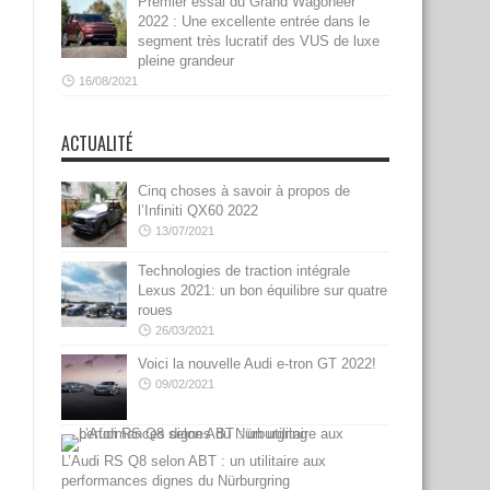
Premier essai du Grand Wagoneer
2022 : Une excellente entrée dans le
segment très lucratif des VUS de luxe
pleine grandeur
16/08/2021
ACTUALITÉ
Cinq choses à savoir à propos de
l’Infiniti QX60 2022
13/07/2021
Technologies de traction intégrale
Lexus 2021: un bon équilibre sur quatre
roues
26/03/2021
Voici la nouvelle Audi e-tron GT 2022!
09/02/2021
L’Audi RS Q8 selon ABT : un utilitaire aux
performances dignes du Nürburgring