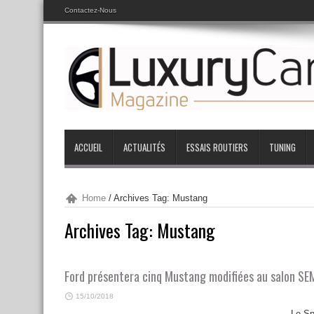
Contactez-Nous
ACCUEIL
ACTUALITÉS
ESSAIS ROUTIERS
TUNING
Home
/
Archives Tag: Mustang
Archives Tag:
Mustang
Ford présentera cinq Mustang modifiées au salon SE
15/10/2018
Le Spe