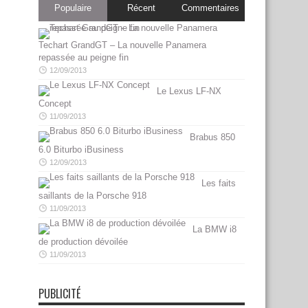
Populaire
Récent
Commentaires
Techart GrandGT – La nouvelle Panamera
repassée au peigne fin
12/09/2013
Le Lexus LF-NX
Concept
11/09/2013
Brabus 850
6.0 Biturbo iBusiness
12/09/2013
Les faits
saillants de la Porsche 918
11/09/2013
La BMW i8
de production dévoilée
11/09/2013
PUBLICITÉ