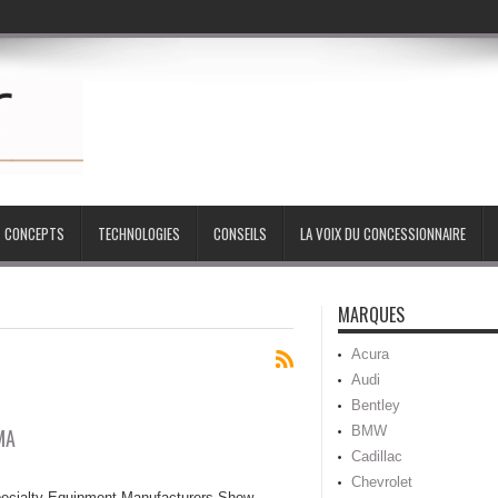
CONCEPTS
TECHNOLOGIES
CONSEILS
LA VOIX DU CONCESSIONNAIRE
MARQUES
Acura
Audi
Bentley
BMW
MA
Cadillac
Chevrolet
cialty Equipment Manufacturers Show