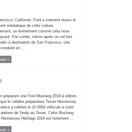
ncisco, Californie. Ford a vraiment réussi le
ent médiatique de cette voiture.
ement, un événement comme celui nous
épuisé. Par contre, même après un vol très
matin à destination de San Francisco, une
conduite en ...
nuer »
e
en préparant une Ford Mustang 2019 à édition
e que le célèbre préparateur Texan Hennessey
ance a célébré le 10 000e véhicule à sortir
 ateliers de Sealy au Texas. Cette Mustang
n Hennessey Héritage 2019 est fortement ...
nuer »