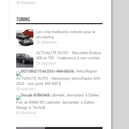
05/02/2021
TUNING
Les cinq meilleures voitures pour le
pro-touring
20/09/2018
ACTUALITÉ AUTO : Mercedes-Brabus
900 et 700 : l’indécence à son comble
15/11/2017
ACTUALITÉ AUTO : Hennessey VelociRaptor 6X6
2018 : tout juste 449 000 $
02/11/2017
Pas de BMW M2 cabriolet, demandez à Dähler
Design & Technik
15/12/2016