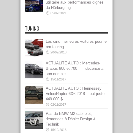
utilitaire aux performances dignes
du Nürburgring
05/02/2021
TUNING
Les cinq meilleures voitures pour le
pro-touring
20/09/2018
ACTUALITÉ AUTO : Mercedes-
Brabus 900 et 700 : l’indécence à
son comble
15/11/2017
ACTUALITÉ AUTO : Hennessey
VelociRaptor 6X6 2018 : tout juste
449 000 $
02/11/2017
Pas de BMW M2 cabriolet,
demandez à Dähler Design &
Technik
15/12/2016