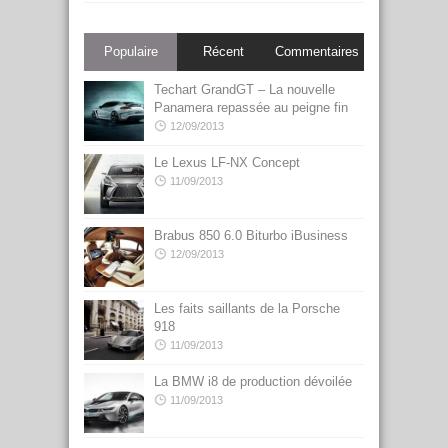
Populaire
Récent
Commentaires
Techart GrandGT – La nouvelle
Panamera repassée au peigne fin
12/09/2013
Le Lexus LF-NX Concept
11/09/2013
Brabus 850 6.0 Biturbo iBusiness
12/09/2013
Les faits saillants de la Porsche
918
11/09/2013
La BMW i8 de production dévoilée
11/09/2013