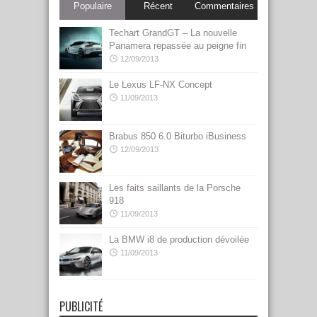
Populaire
Récent
Commentaires
Techart GrandGT – La nouvelle
Panamera repassée au peigne fin
12/09/2013
Le Lexus LF-NX Concept
11/09/2013
Brabus 850 6.0 Biturbo iBusiness
12/09/2013
Les faits saillants de la Porsche
918
11/09/2013
La BMW i8 de production dévoilée
11/09/2013
PUBLICITÉ