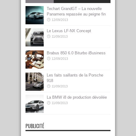
Techart GrandGT – La nouvelle
Panamera repassée au peigne fin
12/09/2013
Le Lexus LF-NX Concept
11/09/2013
Brabus 850 6.0 Biturbo iBusiness
12/09/2013
Les faits saillants de la Porsche
918
11/09/2013
La BMW i8 de production dévoilée
11/09/2013
PUBLICITÉ