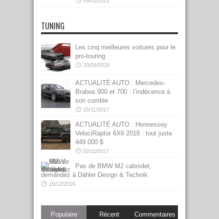
05/02/2021
TUNING
Les cinq meilleures voitures pour le
pro-touring
20/09/2018
ACTUALITÉ AUTO : Mercedes-
Brabus 900 et 700 : l’indécence à
son comble
15/11/2017
ACTUALITÉ AUTO : Hennessey
VelociRaptor 6X6 2018 : tout juste
449 000 $
02/11/2017
Pas de BMW M2 cabriolet,
demandez à Dähler Design & Technik
15/12/2016
Populaire
Récent
Commentaires