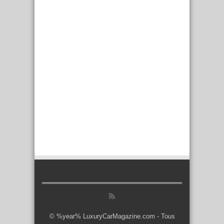
© %year% LuxuryCarMagazine.com - Tous