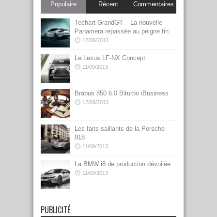
Populaire
Récent
Commentaires
Techart GrandGT – La nouvelle
Panamera repassée au peigne fin
12/09/2013
Le Lexus LF-NX Concept
11/09/2013
Brabus 850 6.0 Biturbo iBusiness
12/09/2013
Les faits saillants de la Porsche
918
11/09/2013
La BMW i8 de production dévoilée
11/09/2013
PUBLICITÉ