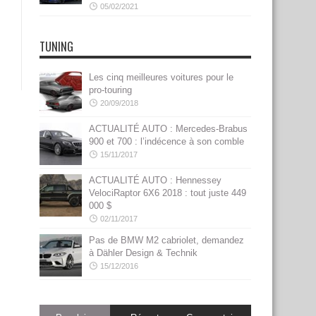
05/02/2021
TUNING
Les cinq meilleures voitures pour le
pro-touring
20/09/2018
ACTUALITÉ AUTO : Mercedes-Brabus
900 et 700 : l’indécence à son comble
15/11/2017
ACTUALITÉ AUTO : Hennessey
VelociRaptor 6X6 2018 : tout juste 449
000 $
02/11/2017
Pas de BMW M2 cabriolet, demandez
à Dähler Design & Technik
15/12/2016