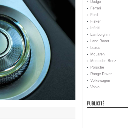
Dodge
Ferrari
Ford
Fisker
Infiniti
Lamborghini
Land Rover
Lexus
McLaren
Mercedes-Benz
Porsche
Range Rover
Volkswagen
Volvo
PUBLICITÉ