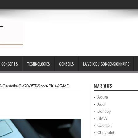
CONCEPTS
TECHNOLOGIES
CONSEILS
LA VOIX DU CONCESSIONNAIRE
MARQUES
2-Genesis-GV70-35T-Sport-Plus-25-MD
Acura
Audi
Bentley
BMW
Cadillac
Chevrolet