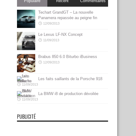
Populaire
Récent
Commentaires
Techart GrandGT – La nouvelle
Panamera repassée au peigne fin
12/09/2013
Le Lexus LF-NX Concept
11/09/2013
Brabus 850 6.0 Biturbo iBusiness
12/09/2013
Les faits saillants de la Porsche 918
11/09/2013
La BMW i8 de production dévoilée
11/09/2013
PUBLICITÉ