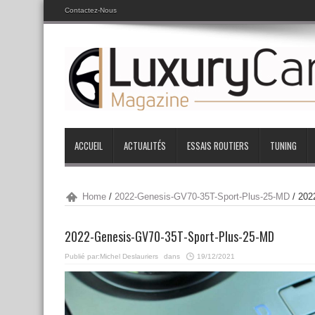
Contactez-Nous
ACCUEIL
ACTUALITÉS
ESSAIS ROUTIERS
TUNING
Home
/
2022-Genesis-GV70-35T-Sport-Plus-25-MD
/
202
2022-Genesis-GV70-35T-Sport-Plus-25-MD
Publié par:
Michel Deslauriers
dans
19/12/2021