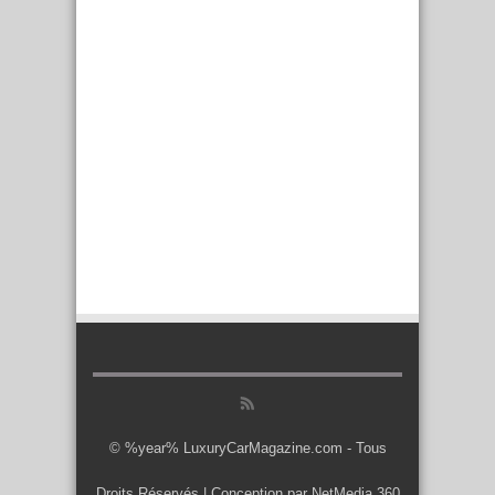
© %year% LuxuryCarMagazine.com - Tous
Droits Réservés | Conception par
NetMedia 360