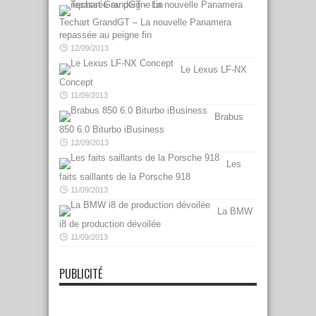
Techart GrandGT – La nouvelle Panamera
repassée au peigne fin
12/09/2013
Le Lexus LF-NX
Concept
11/09/2013
Brabus
850 6.0 Biturbo iBusiness
12/09/2013
Les
faits saillants de la Porsche 918
11/09/2013
La BMW
i8 de production dévoilée
11/09/2013
PUBLICITÉ