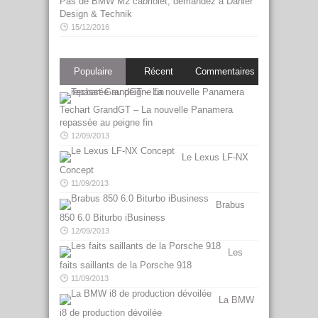
Pas de BMW M2 cabriolet, demandez à Dähler
Design & Technik
15/12/2016
Populaire
Récent
Commentaires
Techart GrandGT – La nouvelle Panamera
repassée au peigne fin
12/09/2013
Le Lexus LF-NX
Concept
11/09/2013
Brabus
850 6.0 Biturbo iBusiness
12/09/2013
Les
faits saillants de la Porsche 918
11/09/2013
La BMW
i8 de production dévoilée