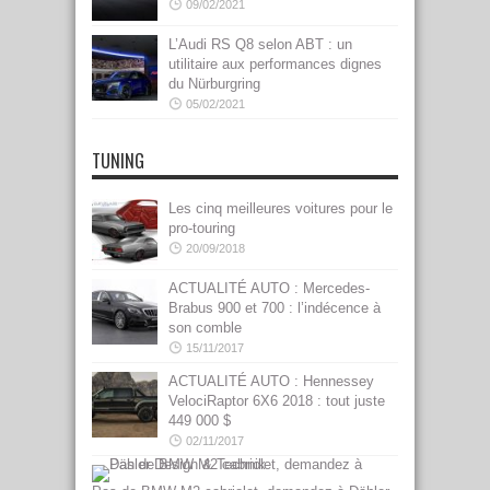
09/02/2021
L’Audi RS Q8 selon ABT : un
utilitaire aux performances dignes
du Nürburgring
05/02/2021
TUNING
Les cinq meilleures voitures pour le
pro-touring
20/09/2018
ACTUALITÉ AUTO : Mercedes-
Brabus 900 et 700 : l’indécence à
son comble
15/11/2017
ACTUALITÉ AUTO : Hennessey
VelociRaptor 6X6 2018 : tout juste
449 000 $
02/11/2017