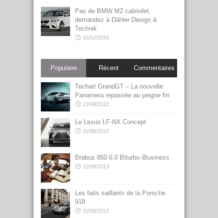
Pas de BMW M2 cabriolet,
demandez à Dähler Design &
Technik
15/12/2016
Populaire
Récent
Commentaires
Techart GrandGT – La nouvelle
Panamera repassée au peigne fin
12/09/2013
Le Lexus LF-NX Concept
11/09/2013
Brabus 850 6.0 Biturbo iBusiness
12/09/2013
Les faits saillants de la Porsche
918
11/09/2013