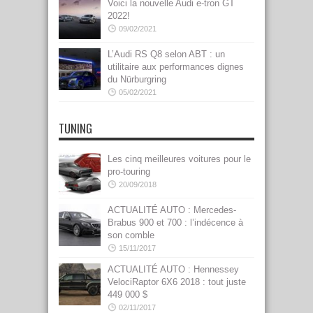
Voici la nouvelle Audi e-tron GT
2022!
09/02/2021
L’Audi RS Q8 selon ABT : un
utilitaire aux performances dignes
du Nürburgring
05/02/2021
TUNING
Les cinq meilleures voitures pour le
pro-touring
20/09/2018
ACTUALITÉ AUTO : Mercedes-
Brabus 900 et 700 : l’indécence à
son comble
15/11/2017
ACTUALITÉ AUTO : Hennessey
VelociRaptor 6X6 2018 : tout juste
449 000 $
02/11/2017